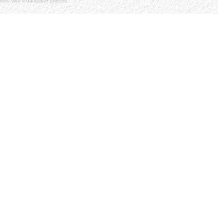
044s with 4 database queries.