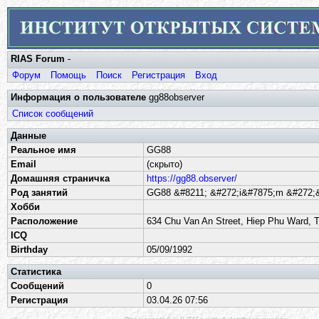
RIAS Forum
-
Форум
Помощь
Поиск
Регистрация
Вход
Информация о пользователе
gg88observer
Список сообщений
Данные
Реальное имя
GG88
Email
(скрыто)
Домашняя страничка
https://gg88.observer/
Род занятий
GG88 &#8211; &#272;i&#7875;m &#272;&
Хобби
Расположение
634 Chu Van An Street, Hiep Phu Ward, T
ICQ
Birthday
05/09/1992
Статистика
Сообщений
0
Регистрация
03.04.26 07:56