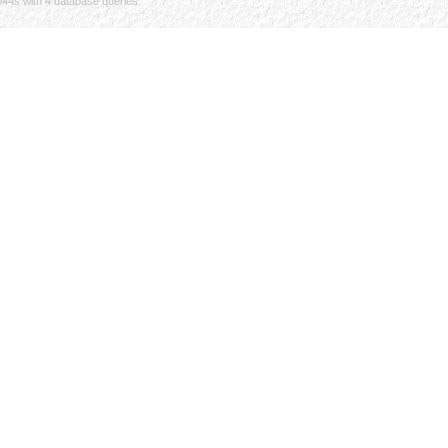
044s with 4 database queries.