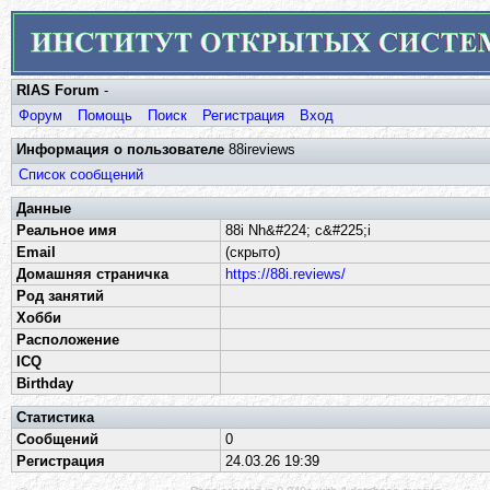
RIAS Forum
-
Форум
Помощь
Поиск
Регистрация
Вход
Информация о пользователе
88ireviews
Список сообщений
Данные
Реальное имя
88i Nh&#224; c&#225;i
Email
(скрыто)
Домашняя страничка
https://88i.reviews/
Род занятий
Хобби
Расположение
ICQ
Birthday
Статистика
Сообщений
0
Регистрация
24.03.26 19:39