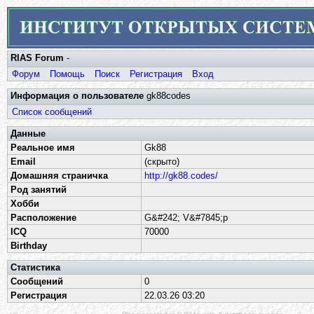
RIAS Forum
-
Форум
Помощь
Поиск
Регистрация
Вход
Информация о пользователе
gk88codes
Список сообщений
Данные
Реальное имя
Gk88
Email
(скрыто)
Домашняя страничка
http://gk88.codes/
Род занятий
Хобби
Расположение
G&#242; V&#7845;p
ICQ
70000
Birthday
Статистика
Сообщений
0
Регистрация
22.03.26 03:20