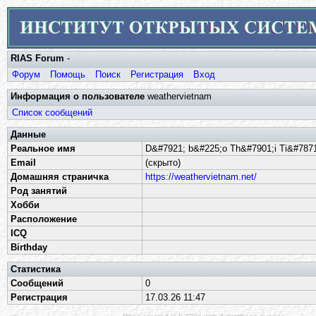
RIAS Forum
-
Форум
Помощь
Поиск
Регистрация
Вход
Информация о пользователе
weathervietnam
Список сообщений
Данные
Реальное имя
D&#7921; b&#225;o Th&#7901;i Ti&#7871
Email
(скрыто)
Домашняя страничка
https://weathervietnam.net/
Род занятий
Хобби
Расположение
ICQ
Birthday
Статистика
Сообщений
0
Регистрация
17.03.26 11:47