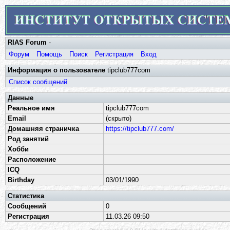
RIAS Forum
-
Форум
Помощь
Поиск
Регистрация
Вход
Информация о пользователе
tipclub777com
Список сообщений
Данные
Реальное имя
tipclub777com
Email
(скрыто)
Домашняя страничка
https://tipclub777.com/
Род занятий
Хобби
Расположение
ICQ
Birthday
03/01/1990
Статистика
Сообщений
0
Регистрация
11.03.26 09:50