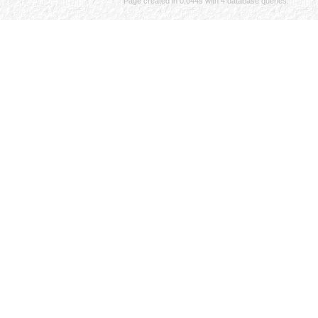
Page created in 0.044s with 4 database queries.