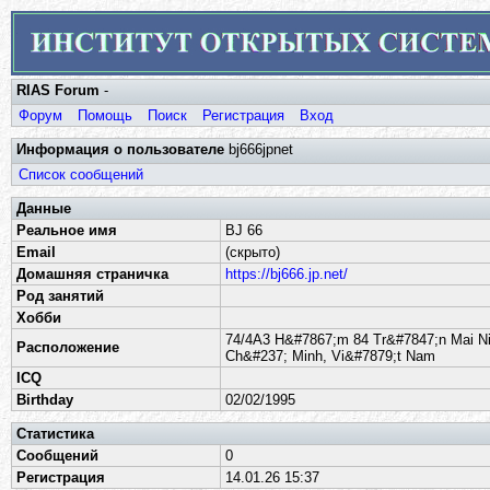
RIAS Forum
-
Форум
Помощь
Поиск
Регистрация
Вход
Информация о пользователе
bj666jpnet
Список сообщений
Данные
Реальное имя
BJ 66
Email
(скрыто)
Домашняя страничка
https://bj666.jp.net/
Род занятий
Хобби
74/4A3 H&#7867;m 84 Tr&#7847;n Mai N
Расположение
Ch&#237; Minh, Vi&#7879;t Nam
ICQ
Birthday
02/02/1995
Статистика
Сообщений
0
Регистрация
14.01.26 15:37