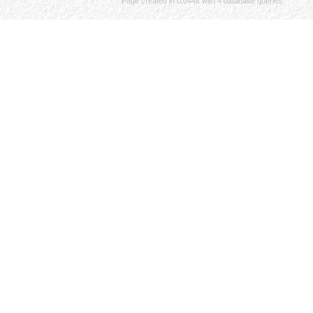
Page created in 0.044s with 4 database queries.