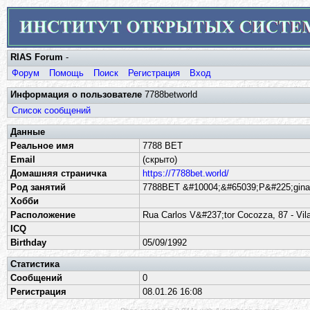
RIAS Forum
-
Форум
Помощь
Поиск
Регистрация
Вход
Информация о пользователе
7788betworld
Список сообщений
Данные
Реальное имя
7788 BET
Email
(скрыто)
Домашняя страничка
https://7788bet.world/
Род занятий
7788BET &#10004;&#65039;P&#225;gina in
Хобби
Расположение
Rua Carlos V&#237;tor Cocozza, 87 - Vil
ICQ
Birthday
05/09/1992
Статистика
Сообщений
0
Регистрация
08.01.26 16:08