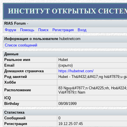
RIAS Forum
-
Форум
Помощь
Поиск
Регистрация
Вход
Информация о пользователе
hubetnetcom
Список сообщений
Данные
Реальное имя
Hubet
Email
(скрыто)
Домашняя страничка
https://hubetnet.com/
Род занятий
Hubet - Th&#432;&#417;ng hi&#7879;u gi
Хобби
83 Nguy&#7877;n Ch&#225;nh, Ho&#224;
Расположение
Vi&#7879;t Nam
ICQ
Birthday
08/08/1999
Статистика
Сообщений
0
Регистрация
19.12.25 07:45