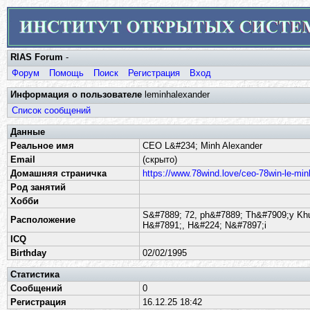
RIAS Forum
-
Форум
Помощь
Поиск
Регистрация
Вход
Информация о пользователе
leminhalexander
Список сообщений
Данные
Реальное имя
CEO L&#234; Minh Alexander
Email
(скрыто)
Домашняя страничка
https://www.78wind.love/ceo-78win-le-min
Род занятий
Хобби
S&#7889; 72, ph&#7889; Th&#7909;y Kh
Расположение
H&#7891;, H&#224; N&#7897;i
ICQ
Birthday
02/02/1995
Статистика
Сообщений
0
Регистрация
16.12.25 18:42