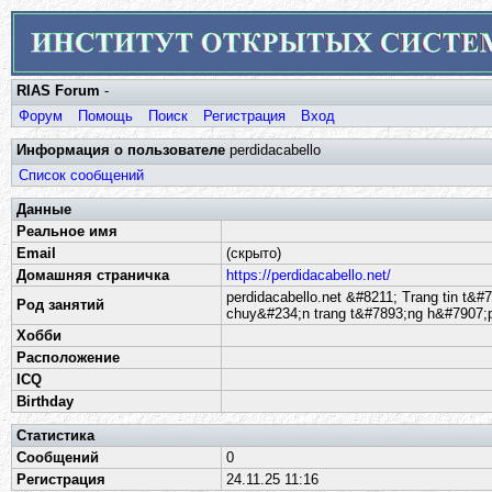
RIAS Forum
-
Форум
Помощь
Поиск
Регистрация
Вход
Информация о пользователе
perdidacabello
Список сообщений
Данные
Реальное имя
Email
(скрыто)
Домашняя страничка
https://perdidacabello.net/
perdidacabello.net &#8211; Trang tin t&
Род занятий
chuy&#234;n trang t&#7893;ng h&#7907;p
Хобби
Расположение
ICQ
Birthday
Статистика
Сообщений
0
Регистрация
24.11.25 11:16