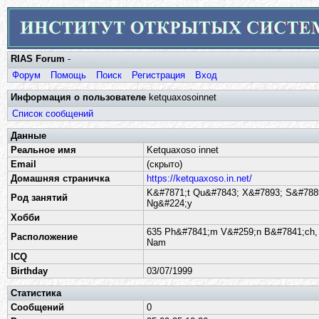
RIAS Forum
-
Форум
Помощь
Поиск
Регистрация
Вход
Информация о пользователе
ketquaxosoinnet
Список сообщений
Данные
Реальное имя
Ketquaxoso innet
Email
(скрыто)
Домашняя страничка
https://ketquaxoso.in.net/
K&#7871;t Qu&#7843; X&#7893; S&#7889
Род занятий
Ng&#224;y
Хобби
635 Ph&#7841;m V&#259;n B&#7841;ch, 
Расположение
Nam
ICQ
Birthday
03/07/1999
Статистика
Сообщений
0