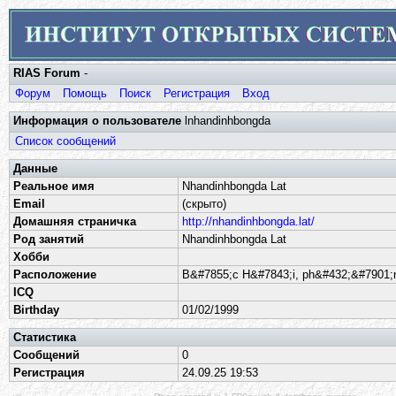
RIAS Forum
-
Форум
Помощь
Поиск
Регистрация
Вход
Информация о пользователе
lnhandinhbongda
Список сообщений
Данные
Реальное имя
Nhandinhbongda Lat
Email
(скрыто)
Домашняя страничка
http://nhandinhbongda.lat/
Род занятий
Nhandinhbongda Lat
Хобби
Расположение
B&#7855;c H&#7843;i, ph&#432;&#7901;
ICQ
Birthday
01/02/1999
Статистика
Сообщений
0
Регистрация
24.09.25 19:53