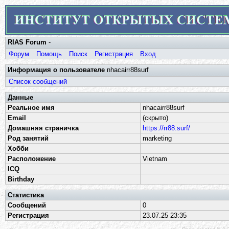
RIAS Forum
-
Форум
Помощь
Поиск
Регистрация
Вход
Информация о пользователе
nhacairr88surf
Список сообщений
Данные
Реальное имя
nhacairr88surf
Email
(скрыто)
Домашняя страничка
https://rr88.surf/
Род занятий
marketing
Хобби
Расположение
Vietnam
ICQ
Birthday
Статистика
Сообщений
0
Регистрация
23.07.25 23:35