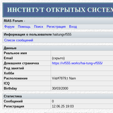
RIAS Forum
-
Форум
Помощь
Поиск
Регистрация
Вход
Информация о пользователе
haitungvf555
Список сообщений
Данные
Реальное имя
Email
(скрыто)
Домашняя страничка
https://vf555.works/hai-tung-vf555/
Род занятий
Хобби
Расположение
Vi&#7879;t Nam
ICQ
Birthday
30/03/2000
Статистика
Сообщений
0
Регистрация
12.06.25 19:03