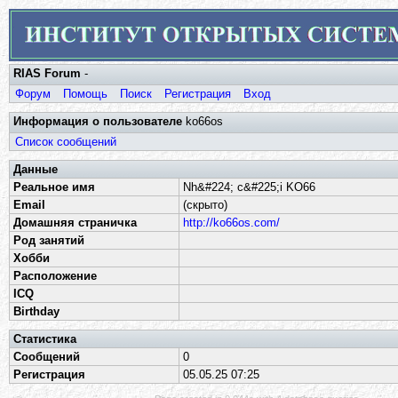
RIAS Forum
-
Форум
Помощь
Поиск
Регистрация
Вход
Информация о пользователе
ko66os
Список сообщений
Данные
Реальное имя
Nh&#224; c&#225;i KO66
Email
(скрыто)
Домашняя страничка
http://ko66os.com/
Род занятий
Хобби
Расположение
ICQ
Birthday
Статистика
Сообщений
0
Регистрация
05.05.25 07:25