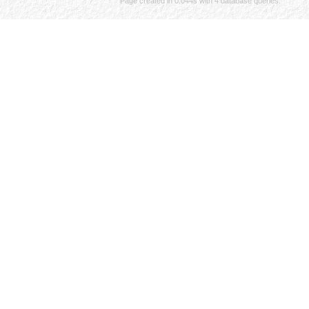
Page created in 0.044s with 4 database queries.