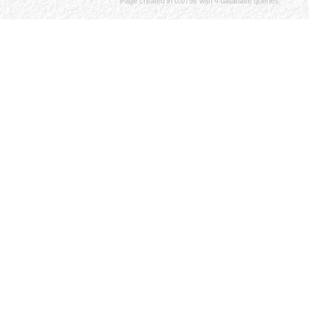
Page created in 0.079s with 4 database queries.