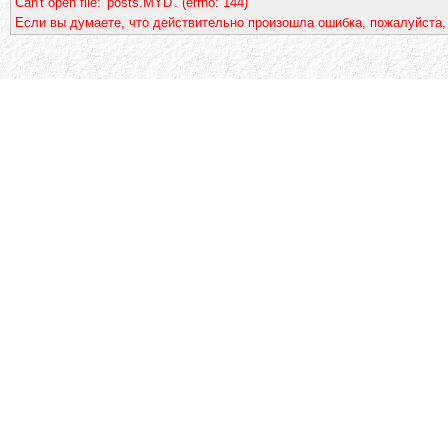
Can't open file: 'posts.MYD'. (errno: 144)
Если вы думаете, что действительно произошла ошибка, пожалуйста,