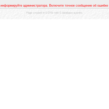
 информируйте администратора. Включите точное сообщение об ошибке 
Page created in 0.076s with 5 database queries.