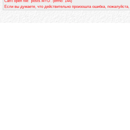
Can't open file: 'posts.MYD'. (errno: 144)
Если вы думаете, что действительно произошла ошибка, пожалуйста,