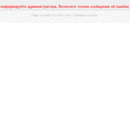
 информируйте администратора. Включите точное сообщение об ошибке 
Page created in 0.041s with 5 database queries.