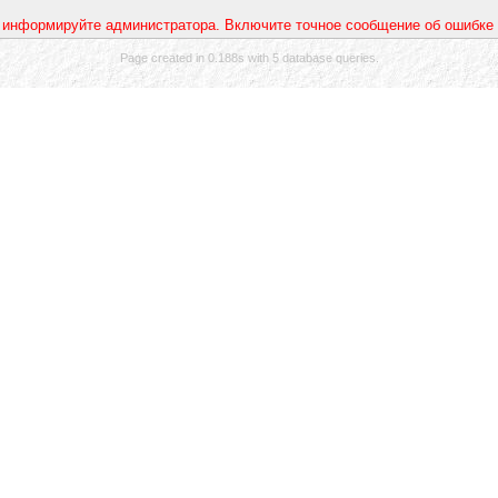
 информируйте администратора. Включите точное сообщение об ошибке 
Page created in 0.188s with 5 database queries.