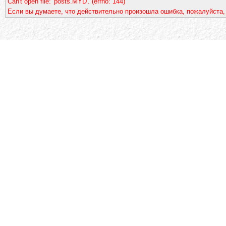
Can't open file: 'posts.MYD'. (errno: 144)
Если вы думаете, что действительно произошла ошибка, пожалуйста,