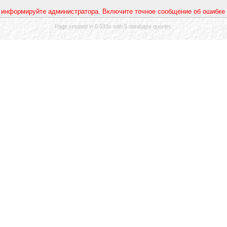
 информируйте администратора. Включите точное сообщение об ошибке 
Page created in 0.033s with 5 database queries.