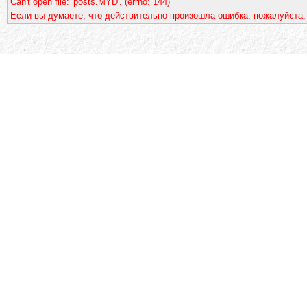
Can't open file: 'posts.MYD'. (errno: 144)
Если вы думаете, что действительно произошла ошибка, пожалуйста,